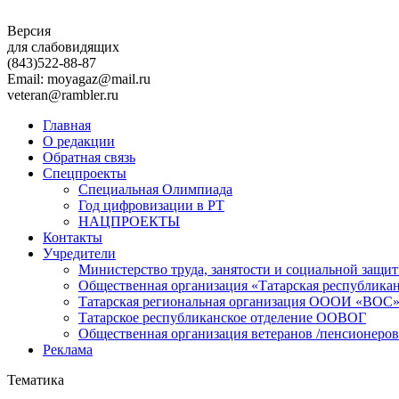
Версия
для слабовидящих
(843)
522-88-87
Email: moyagaz@mail.ru
veteran@rambler.ru
Главная
О редакции
Обратная связь
Спецпроекты
Специальная Олимпиада
Год цифровизации в РТ
НАЦПРОЕКТЫ
Контакты
Учредители
Министерство труда, занятости и социальной защи
Общественная организация «Татарская республика
Татарская региональная организация ОООИ «ВОС
Татарское республиканское отделение ООВОГ
Общественная организация ветеранов /пенсионеров
Реклама
Тематика