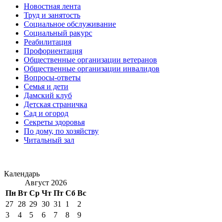
Новостная лента
Труд и занятость
Социальное обслуживание
Социальный ракурс
Реабилитация
Профориентация
Общественные организации ветеранов
Общественные организации инвалидов
Вопросы-ответы
Семья и дети
Дамский клуб
Детская страничка
Сад и огород
Секреты здоровья
По дому, по хозяйству
Читальный зал
Календарь
Август 2026
Пн
Вт
Ср
Чт
Пт
Сб
Вс
27
28
29
30
31
1
2
3
4
5
6
7
8
9