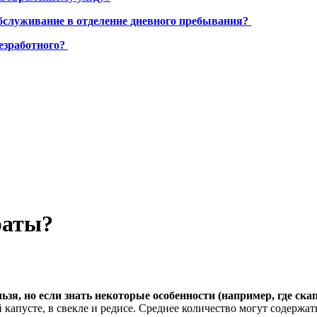
бслуживание в отделение дневного пребывания?
езработного?
раты?
зя, но если знать некоторые особенности (например, где ска
й капусте, в свекле и редисе. Среднее количество могут содержа