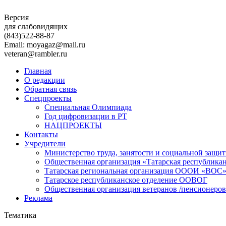
Версия
для слабовидящих
(843)
522-88-87
Email: moyagaz@mail.ru
veteran@rambler.ru
Главная
О редакции
Обратная связь
Спецпроекты
Специальная Олимпиада
Год цифровизации в РТ
НАЦПРОЕКТЫ
Контакты
Учредители
Министерство труда, занятости и социальной защи
Общественная организация «Татарская республика
Татарская региональная организация ОООИ «ВОС
Татарское республиканское отделение ООВОГ
Общественная организация ветеранов /пенсионеров
Реклама
Тематика