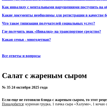
Как инвалиду с ментальными нарушениями поступить на о
Какие документы необходимы для регистрации в качестве б
Что такое типизация получателей социальных услуг?
Где получить знак «Инвалид» на транспортное средство?
Какая семья - многодетная?
Все ответы и вопросы
Салат с жареным сыром
№ 35 24 октября 2025 года
Если еще не готовили блюда с жареным сыром, то этот рецеп
Понадобится
: куриная грудка, 1 пачка сыра «Халуми», 1 кочан