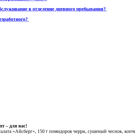
бслуживание в отделение дневного пребывания?
езработного?
т – для вас!
 салата «Айсберг», 150 г помидоров черри, сушеный чеснок, копч