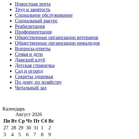
Новостная лента
Труд и занятость
Социальное обслуживание
Социальный ракурс
Реабилитация
Профориентация
Общественные организации ветеранов
Общественные организации инвалидов
Вопросы-ответы
Семья и дети
Дамский клуб
Детская страничка
Сад и огород
Секреты здоровья
По дому, по хозяйству
Читальный зал
Календарь
Август 2026
Пн
Вт
Ср
Чт
Пт
Сб
Вс
27
28
29
30
31
1
2
3
4
5
6
7
8
9