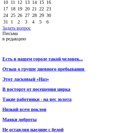
10
11
12
13
14
15
16
17
18
19
20
21
22
23
24
25
26
27
28
29
30
31
1
2
3
4
5
6
Задать вопрос
Письма
в редакцию
Есть в нашем городе такой человек...
Отзыв о группе дневного пребывания
Этот ласковый «Наз»
В восторге от посещения цирка
Такие работники - на вес золота
Низкий всем поклон
Маяки доброты
Не оставляя наедине с бедой