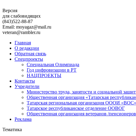
Версия
для слабовидящих
(843)
522-88-87
Email: moyagaz@mail.ru
veteran@rambler.ru
Главная
О редакции
Обратная связь
Спецпроекты
Специальная Олимпиада
Год цифровизации в РТ
НАЦПРОЕКТЫ
Контакты
Учредители
Министерство труда, занятости и социальной защи
Общественная организация «Татарская республика
Татарская региональная организация ОООИ «ВОС
Татарское республиканское отделение ООВОГ
Общественная организация ветеранов /пенсионеров
Реклама
Тематика