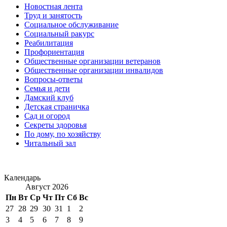
Новостная лента
Труд и занятость
Социальное обслуживание
Социальный ракурс
Реабилитация
Профориентация
Общественные организации ветеранов
Общественные организации инвалидов
Вопросы-ответы
Семья и дети
Дамский клуб
Детская страничка
Сад и огород
Секреты здоровья
По дому, по хозяйству
Читальный зал
Календарь
Август 2026
Пн
Вт
Ср
Чт
Пт
Сб
Вс
27
28
29
30
31
1
2
3
4
5
6
7
8
9