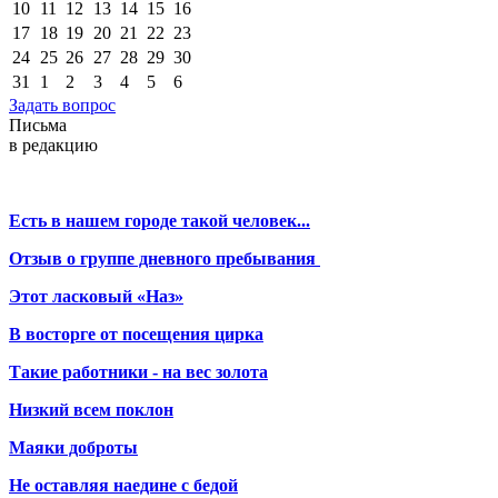
10
11
12
13
14
15
16
17
18
19
20
21
22
23
24
25
26
27
28
29
30
31
1
2
3
4
5
6
Задать вопрос
Письма
в редакцию
Есть в нашем городе такой человек...
Отзыв о группе дневного пребывания
Этот ласковый «Наз»
В восторге от посещения цирка
Такие работники - на вес золота
Низкий всем поклон
Маяки доброты
Не оставляя наедине с бедой