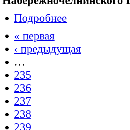
Набережночелнинского 
Подробнее
« первая
‹ предыдущая
…
235
236
237
238
239