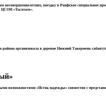
елам несовершеннолетних, поездку в Раифское специальное п
го ЦСОН «Тылсым».
 района организовала в деревне Нижний Такермень сабанту
ный»
нными возможностями «Исток надежды» совместно с предста