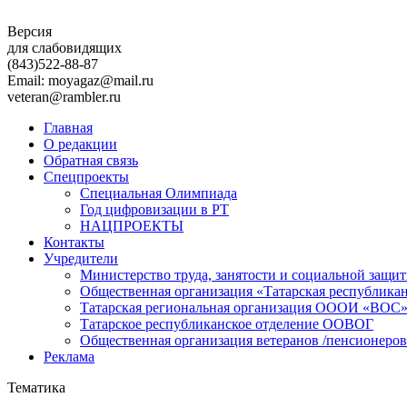
Версия
для слабовидящих
(843)
522-88-87
Email: moyagaz@mail.ru
veteran@rambler.ru
Главная
О редакции
Обратная связь
Спецпроекты
Специальная Олимпиада
Год цифровизации в РТ
НАЦПРОЕКТЫ
Контакты
Учредители
Министерство труда, занятости и социальной защи
Общественная организация «Татарская республика
Татарская региональная организация ОООИ «ВОС
Татарское республиканское отделение ООВОГ
Общественная организация ветеранов /пенсионеров
Реклама
Тематика