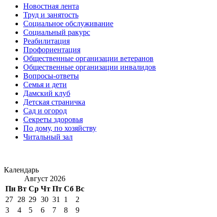
Новостная лента
Труд и занятость
Социальное обслуживание
Социальный ракурс
Реабилитация
Профориентация
Общественные организации ветеранов
Общественные организации инвалидов
Вопросы-ответы
Семья и дети
Дамский клуб
Детская страничка
Сад и огород
Секреты здоровья
По дому, по хозяйству
Читальный зал
Календарь
Август 2026
Пн
Вт
Ср
Чт
Пт
Сб
Вс
27
28
29
30
31
1
2
3
4
5
6
7
8
9