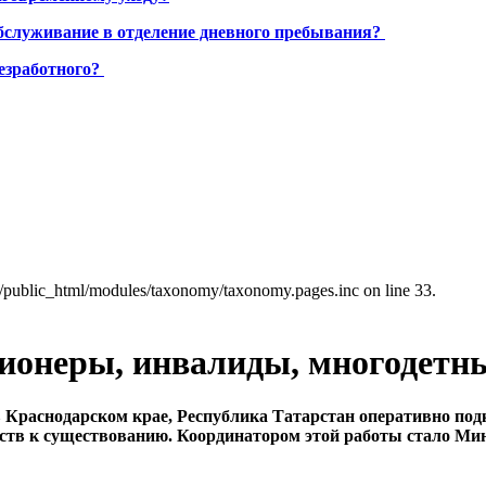
бслуживание в отделение дневного пребывания?
езработного?
a/public_html/modules/taxonomy/taxonomy.pages.inc on line 33.
нсионеры, инвалиды, многоде
в Краснодарском крае, Республика Татарстан оперативно по
едств к существованию. Координатором этой работы стало Ми