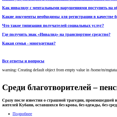
Как инвалиду с ментальными нарушениями поступить на о
Какие документы необходимы для регистрации в качестве б
Что такое типизация получателей социальных услуг?
Где получить знак «Инвалид» на транспортное средство?
Какая семья - многодетная?
Все ответы и вопросы
warning: Creating default object from empty value in /home/m/mgtat
Среди благотворителей – пе
Сразу после известия о страшной трагедии, произошедшей 
жителей Кубани, оставшихся без крова, без одежды, без ср
Подробнее