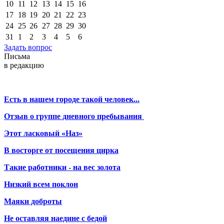
10
11
12
13
14
15
16
17
18
19
20
21
22
23
24
25
26
27
28
29
30
31
1
2
3
4
5
6
Задать вопрос
Письма
в редакцию
Есть в нашем городе такой человек...
Отзыв о группе дневного пребывания
Этот ласковый «Наз»
В восторге от посещения цирка
Такие работники - на вес золота
Низкий всем поклон
Маяки доброты
Не оставляя наедине с бедой