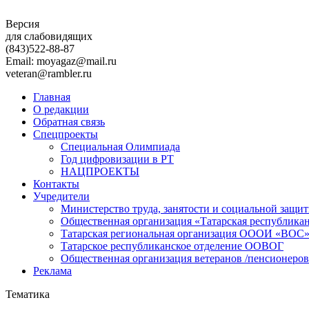
Версия
для слабовидящих
(843)
522-88-87
Email: moyagaz@mail.ru
veteran@rambler.ru
Главная
О редакции
Обратная связь
Спецпроекты
Специальная Олимпиада
Год цифровизации в РТ
НАЦПРОЕКТЫ
Контакты
Учредители
Министерство труда, занятости и социальной защи
Общественная организация «Татарская республика
Татарская региональная организация ОООИ «ВОС
Татарское республиканское отделение ООВОГ
Общественная организация ветеранов /пенсионеров
Реклама
Тематика