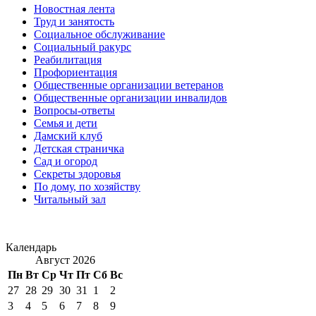
Новостная лента
Труд и занятость
Социальное обслуживание
Социальный ракурс
Реабилитация
Профориентация
Общественные организации ветеранов
Общественные организации инвалидов
Вопросы-ответы
Семья и дети
Дамский клуб
Детская страничка
Сад и огород
Секреты здоровья
По дому, по хозяйству
Читальный зал
Календарь
Август 2026
Пн
Вт
Ср
Чт
Пт
Сб
Вс
27
28
29
30
31
1
2
3
4
5
6
7
8
9