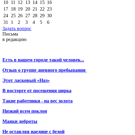
10
11
12
13
14
15
16
17
18
19
20
21
22
23
24
25
26
27
28
29
30
31
1
2
3
4
5
6
Задать вопрос
Письма
в редакцию
Есть в нашем городе такой человек...
Отзыв о группе дневного пребывания
Этот ласковый «Наз»
В восторге от посещения цирка
Такие работники - на вес золота
Низкий всем поклон
Маяки доброты
Не оставляя наедине с бедой