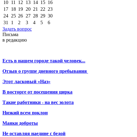
10
11
12
13
14
15
16
17
18
19
20
21
22
23
24
25
26
27
28
29
30
31
1
2
3
4
5
6
Задать вопрос
Письма
в редакцию
Есть в нашем городе такой человек...
Отзыв о группе дневного пребывания
Этот ласковый «Наз»
В восторге от посещения цирка
Такие работники - на вес золота
Низкий всем поклон
Маяки доброты
Не оставляя наедине с бедой