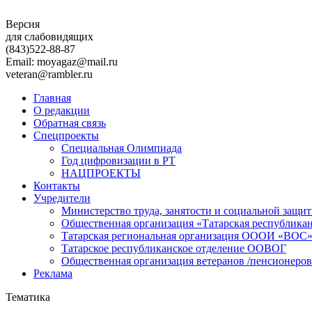
Версия
для слабовидящих
(843)
522-88-87
Email: moyagaz@mail.ru
veteran@rambler.ru
Главная
О редакции
Обратная связь
Спецпроекты
Специальная Олимпиада
Год цифровизации в РТ
НАЦПРОЕКТЫ
Контакты
Учредители
Министерство труда, занятости и социальной защи
Общественная организация «Татарская республика
Татарская региональная организация ОООИ «ВОС
Татарское республиканское отделение ООВОГ
Общественная организация ветеранов /пенсионеров
Реклама
Тематика