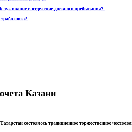
бслуживание в отделение дневного пребывания?
езработного?
Почета Казани
и Татарстан состоялось традиционное торжественное чество