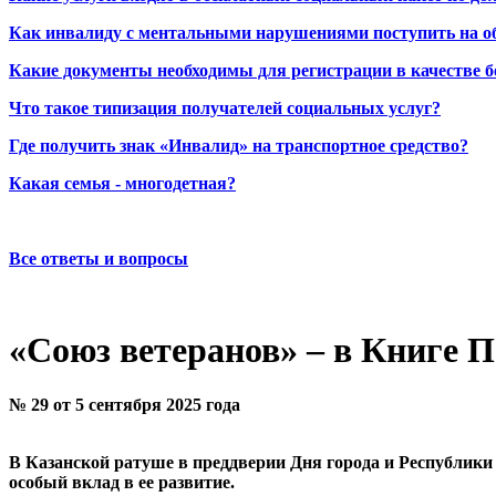
Как инвалиду с ментальными нарушениями поступить на о
Какие документы необходимы для регистрации в качестве б
Что такое типизация получателей социальных услуг?
Где получить знак «Инвалид» на транспортное средство?
Какая семья - многодетная?
Все ответы и вопросы
«Союз ветеранов» – в Книге 
№ 29 от 5 сентября 2025 года
В Казанской ратуше в преддверии Дня города и Республик
особый вклад в ее развитие.