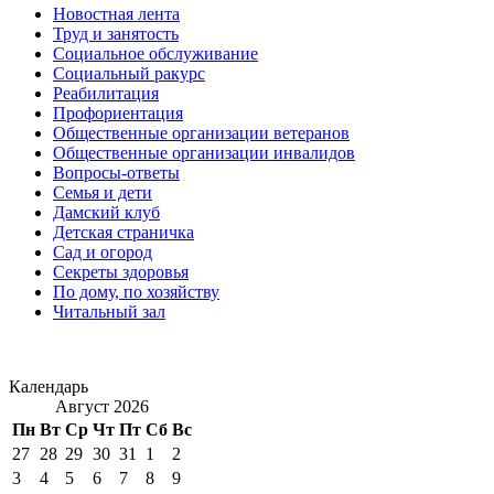
Новостная лента
Труд и занятость
Социальное обслуживание
Социальный ракурс
Реабилитация
Профориентация
Общественные организации ветеранов
Общественные организации инвалидов
Вопросы-ответы
Семья и дети
Дамский клуб
Детская страничка
Сад и огород
Секреты здоровья
По дому, по хозяйству
Читальный зал
Календарь
Август 2026
Пн
Вт
Ср
Чт
Пт
Сб
Вс
27
28
29
30
31
1
2
3
4
5
6
7
8
9