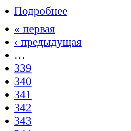
Подробнее
« первая
‹ предыдущая
…
339
340
341
342
343