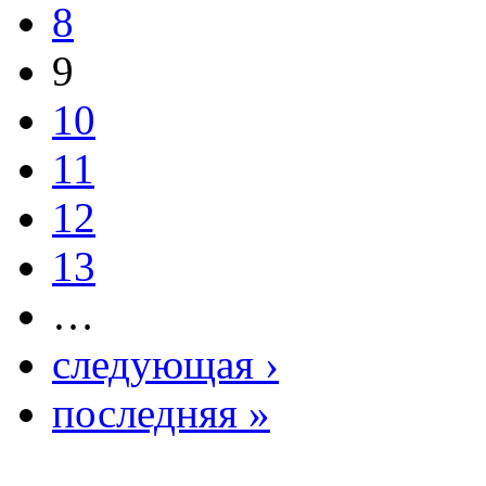
8
9
10
11
12
13
…
следующая ›
последняя »