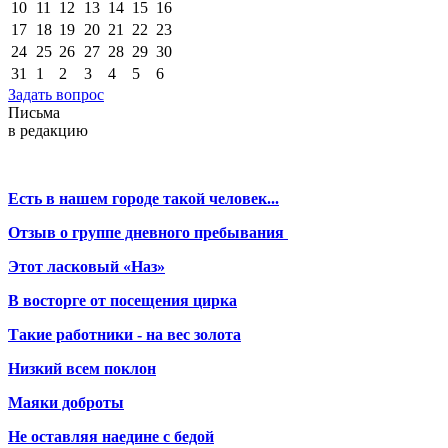
10
11
12
13
14
15
16
17
18
19
20
21
22
23
24
25
26
27
28
29
30
31
1
2
3
4
5
6
Задать вопрос
Письма
в редакцию
Есть в нашем городе такой человек...
Отзыв о группе дневного пребывания
Этот ласковый «Наз»
В восторге от посещения цирка
Такие работники - на вес золота
Низкий всем поклон
Маяки доброты
Не оставляя наедине с бедой