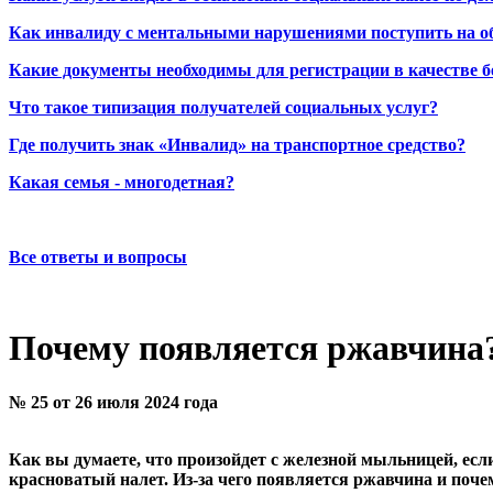
Как инвалиду с ментальными нарушениями поступить на о
Какие документы необходимы для регистрации в качестве б
Что такое типизация получателей социальных услуг?
Где получить знак «Инвалид» на транспортное средство?
Какая семья - многодетная?
Все ответы и вопросы
Почему появляется ржавчина
№ 25 от 26 июля 2024 года
Как вы думаете, что произойдет с железной мыльницей, есл
красноватый налет. Из-за чего появляется ржавчина и почем