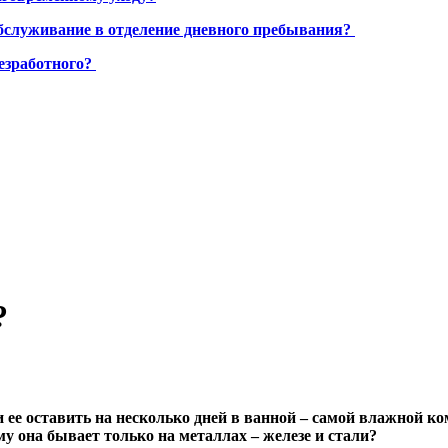
бслуживание в отделение дневного пребывания?
езработного?
?
и ее оставить на несколько дней в ванной – самой влажной к
у она бывает только на металлах – железе и стали?