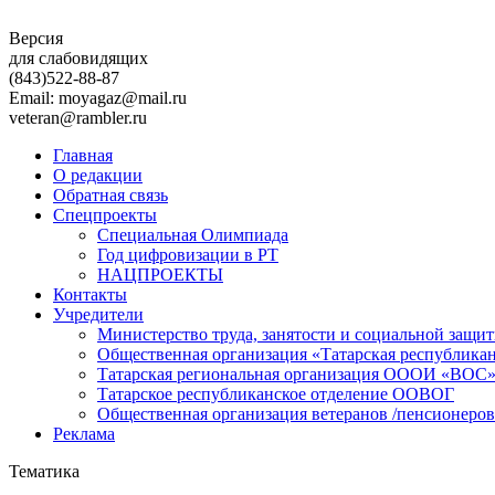
Версия
для слабовидящих
(843)
522-88-87
Email: moyagaz@mail.ru
veteran@rambler.ru
Главная
О редакции
Обратная связь
Спецпроекты
Специальная Олимпиада
Год цифровизации в РТ
НАЦПРОЕКТЫ
Контакты
Учредители
Министерство труда, занятости и социальной защи
Общественная организация «Татарская республика
Татарская региональная организация ОООИ «ВОС
Татарское республиканское отделение ООВОГ
Общественная организация ветеранов /пенсионеров
Реклама
Тематика