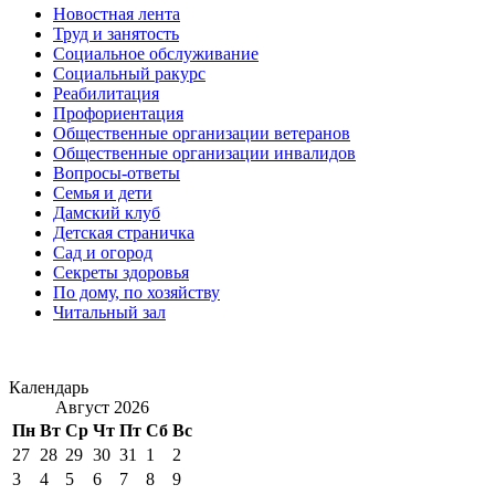
Новостная лента
Труд и занятость
Социальное обслуживание
Социальный ракурс
Реабилитация
Профориентация
Общественные организации ветеранов
Общественные организации инвалидов
Вопросы-ответы
Семья и дети
Дамский клуб
Детская страничка
Сад и огород
Секреты здоровья
По дому, по хозяйству
Читальный зал
Календарь
Август 2026
Пн
Вт
Ср
Чт
Пт
Сб
Вс
27
28
29
30
31
1
2
3
4
5
6
7
8
9