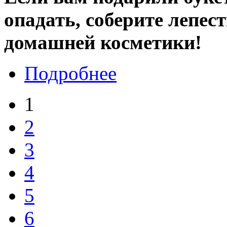
опадать, соберите лепес
домашней косметики!
Подробнее
1
2
3
4
5
6