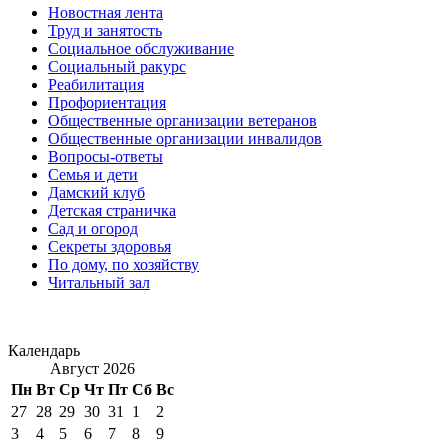
Новостная лента
Труд и занятость
Социальное обслуживание
Социальный ракурс
Реабилитация
Профориентация
Общественные организации ветеранов
Общественные организации инвалидов
Вопросы-ответы
Семья и дети
Дамский клуб
Детская страничка
Сад и огород
Секреты здоровья
По дому, по хозяйству
Читальный зал
Календарь
Август 2026
Пн
Вт
Ср
Чт
Пт
Сб
Вс
27
28
29
30
31
1
2
3
4
5
6
7
8
9