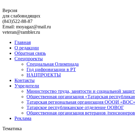
Версия
для слабовидящих
(843)
522-88-87
Email: moyagaz@mail.ru
veteran@rambler.ru
Главная
О редакции
Обратная связь
Спецпроекты
Специальная Олимпиада
Год цифровизации в РТ
НАЦПРОЕКТЫ
Контакты
Учредители
Министерство труда, занятости и социальной защи
Общественная организация «Татарская республика
Татарская региональная организация ОООИ «ВОС
Татарское республиканское отделение ООВОГ
Общественная организация ветеранов /пенсионеров
Реклама
Тематика