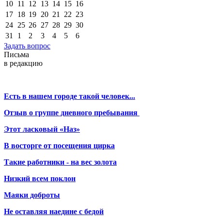
10
11
12
13
14
15
16
17
18
19
20
21
22
23
24
25
26
27
28
29
30
31
1
2
3
4
5
6
Задать вопрос
Письма
в редакцию
Есть в нашем городе такой человек...
Отзыв о группе дневного пребывания
Этот ласковый «Наз»
В восторге от посещения цирка
Такие работники - на вес золота
Низкий всем поклон
Маяки доброты
Не оставляя наедине с бедой