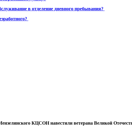
бслуживание в отделение дневного пребывания?
езработного?
Мензелинского КЦСОН навестили ветерана Великой Отечеств