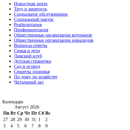
Новостная лента
Труд и занятость
Социальное обслуживание
Социальный ракурс
Реабилитация
Профориентация
Общественные организации ветеранов
Общественные организации инвалидов
Вопросы-ответы
Семья и дети
Дамский клуб
Детская страничка
Сад и огород
Секреты здоровья
По дому, по хозяйству
Читальный зал
Календарь
Август 2026
Пн
Вт
Ср
Чт
Пт
Сб
Вс
27
28
29
30
31
1
2
3
4
5
6
7
8
9