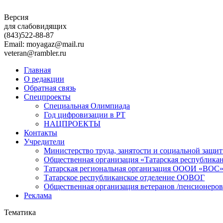
Версия
для слабовидящих
(843)
522-88-87
Email: moyagaz@mail.ru
veteran@rambler.ru
Главная
О редакции
Обратная связь
Спецпроекты
Специальная Олимпиада
Год цифровизации в РТ
НАЦПРОЕКТЫ
Контакты
Учредители
Министерство труда, занятости и социальной защи
Общественная организация «Татарская республика
Татарская региональная организация ОООИ «ВОС
Татарское республиканское отделение ООВОГ
Общественная организация ветеранов /пенсионеров
Реклама
Тематика