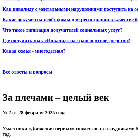
Как инвалиду с ментальными нарушениями поступить на о
Какие документы необходимы для регистрации в качестве б
Что такое типизация получателей социальных услуг?
Где получить знак «Инвалид» на транспортное средство?
Какая семья - многодетная?
Все ответы и вопросы
За плечами – целый век
№ 7 от 28 февраля 2025 года
Участники «Движения первых» совместно с сотрудниками 
год.