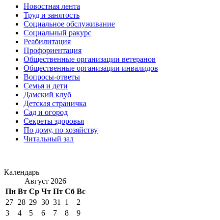
Новостная лента
Труд и занятость
Социальное обслуживание
Социальный ракурс
Реабилитация
Профориентация
Общественные организации ветеранов
Общественные организации инвалидов
Вопросы-ответы
Семья и дети
Дамский клуб
Детская страничка
Сад и огород
Секреты здоровья
По дому, по хозяйству
Читальный зал
Календарь
Август 2026
Пн
Вт
Ср
Чт
Пт
Сб
Вс
27
28
29
30
31
1
2
3
4
5
6
7
8
9