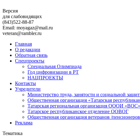
Версия
для слабовидящих
(843)
522-88-87
Email: moyagaz@mail.ru
veteran@rambler.ru
Главная
О редакции
Обратная связь
Спецпроекты
Специальная Олимпиада
Год цифровизации в РТ
НАЦПРОЕКТЫ
Контакты
Учредители
Министерство труда, занятости и социальной защи
Общественная организация «Татарская республика
Татарская региональная организация ОООИ «ВОС
Татарское республиканское отделение ООВОГ
Общественная организация ветеранов /пенсионеров
Реклама
Тематика