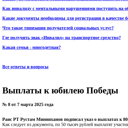
Как инвалиду с ментальными нарушениями поступить на о
Какие документы необходимы для регистрации в качестве б
Что такое типизация получателей социальных услуг?
Где получить знак «Инвалид» на транспортное средство?
Какая семья - многодетная?
Все ответы и вопросы
Выплаты к юбилею Победы
№ 8 от 7 марта 2025 года
Раис РТ Рустам Минниханов подписал указ о выплатах к 80
Как следует из документа, по 50 тысяч рублей выплатят учас