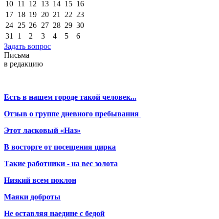
10
11
12
13
14
15
16
17
18
19
20
21
22
23
24
25
26
27
28
29
30
31
1
2
3
4
5
6
Задать вопрос
Письма
в редакцию
Есть в нашем городе такой человек...
Отзыв о группе дневного пребывания
Этот ласковый «Наз»
В восторге от посещения цирка
Такие работники - на вес золота
Низкий всем поклон
Маяки доброты
Не оставляя наедине с бедой