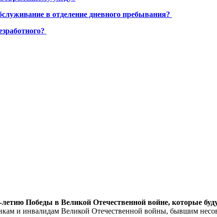
бслуживание в отделение дневного пребывания?
езработного?
-летию Победы в Великой Отечественной войне, которые буду
тникам и инвалидам Великой Отечественной войны, бывшим несо