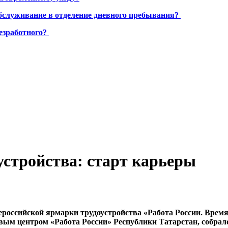
бслуживание в отделение дневного пребывания?
езработного?
устройства: старт карьеры
сероссийской ярмарки трудоустройства «Работа России. Врем
вым центром «Работа России» Республики Татарстан, собрало