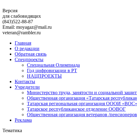
Версия
для слабовидящих
(843)
522-88-87
Email: moyagaz@mail.ru
veteran@rambler.ru
Главная
О редакции
Обратная связь
Спецпроекты
Специальная Олимпиада
Год цифровизации в РТ
НАЦПРОЕКТЫ
Контакты
Учредители
Министерство труда, занятости и социальной защи
Общественная организация «Татарская республика
Татарская региональная организация ОООИ «ВОС
Татарское республиканское отделение ООВОГ
Общественная организация ветеранов /пенсионеров
Реклама
Тематика