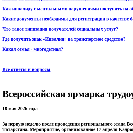
Как инвалиду с ментальными нарушениями поступить на о
Какие документы необходимы для регистрации в качестве б
Что такое типизация получателей социальных услуг?
Где получить знак «Инвалид» на транспортное средство?
Какая семья - многодетная?
Все ответы и вопросы
Всероссийская ярмарка трудо
18 мая 2026 года
За первую неделю после проведения регионального этапа В
Татарстана. Мероприятие, организованное 17 апреля Кадро