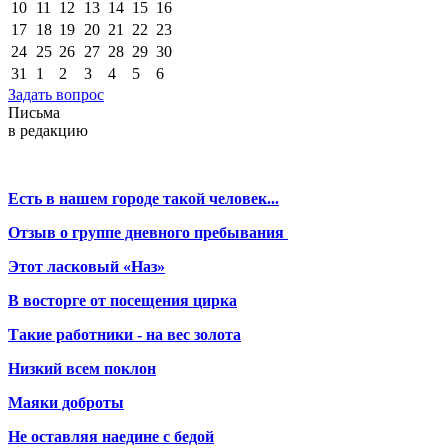
10
11
12
13
14
15
16
17
18
19
20
21
22
23
24
25
26
27
28
29
30
31
1
2
3
4
5
6
Задать вопрос
Письма
в редакцию
Есть в нашем городе такой человек...
Отзыв о группе дневного пребывания
Этот ласковый «Наз»
В восторге от посещения цирка
Такие работники - на вес золота
Низкий всем поклон
Маяки доброты
Не оставляя наедине с бедой