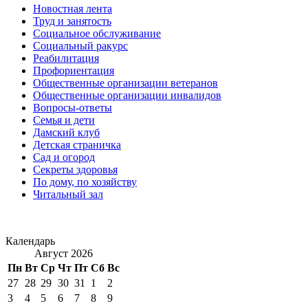
Новостная лента
Труд и занятость
Социальное обслуживание
Социальный ракурс
Реабилитация
Профориентация
Общественные организации ветеранов
Общественные организации инвалидов
Вопросы-ответы
Семья и дети
Дамский клуб
Детская страничка
Сад и огород
Секреты здоровья
По дому, по хозяйству
Читальный зал
Календарь
Август 2026
Пн
Вт
Ср
Чт
Пт
Сб
Вс
27
28
29
30
31
1
2
3
4
5
6
7
8
9