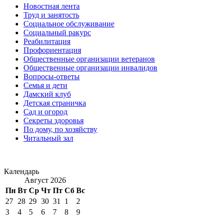
Новостная лента
Труд и занятость
Социальное обслуживание
Социальный ракурс
Реабилитация
Профориентация
Общественные организации ветеранов
Общественные организации инвалидов
Вопросы-ответы
Семья и дети
Дамский клуб
Детская страничка
Сад и огород
Секреты здоровья
По дому, по хозяйству
Читальный зал
Календарь
Август 2026
Пн
Вт
Ср
Чт
Пт
Сб
Вс
27
28
29
30
31
1
2
3
4
5
6
7
8
9