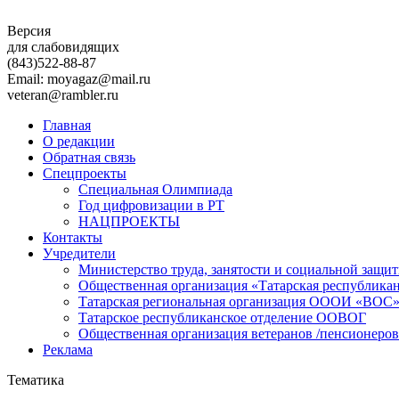
Версия
для слабовидящих
(843)
522-88-87
Email: moyagaz@mail.ru
veteran@rambler.ru
Главная
О редакции
Обратная связь
Спецпроекты
Специальная Олимпиада
Год цифровизации в РТ
НАЦПРОЕКТЫ
Контакты
Учредители
Министерство труда, занятости и социальной защи
Общественная организация «Татарская республика
Татарская региональная организация ОООИ «ВОС
Татарское республиканское отделение ООВОГ
Общественная организация ветеранов /пенсионеров
Реклама
Тематика