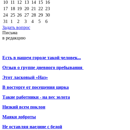
10
11
12
13
14
15
16
17
18
19
20
21
22
23
24
25
26
27
28
29
30
31
1
2
3
4
5
6
Задать вопрос
Письма
в редакцию
Есть в нашем городе такой человек...
Отзыв о группе дневного пребывания
Этот ласковый «Наз»
В восторге от посещения цирка
Такие работники - на вес золота
Низкий всем поклон
Маяки доброты
Не оставляя наедине с бедой