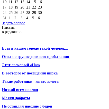
10
11
12
13
14
15
16
17
18
19
20
21
22
23
24
25
26
27
28
29
30
31
1
2
3
4
5
6
Задать вопрос
Письма
в редакцию
Есть в нашем городе такой человек...
Отзыв о группе дневного пребывания
Этот ласковый «Наз»
В восторге от посещения цирка
Такие работники - на вес золота
Низкий всем поклон
Маяки доброты
Не оставляя наедине с бедой