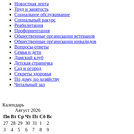
Новостная лента
Труд и занятость
Социальное обслуживание
Социальный ракурс
Реабилитация
Профориентация
Общественные организации ветеранов
Общественные организации инвалидов
Вопросы-ответы
Семья и дети
Дамский клуб
Детская страничка
Сад и огород
Секреты здоровья
По дому, по хозяйству
Читальный зал
Календарь
Август 2026
Пн
Вт
Ср
Чт
Пт
Сб
Вс
27
28
29
30
31
1
2
3
4
5
6
7
8
9