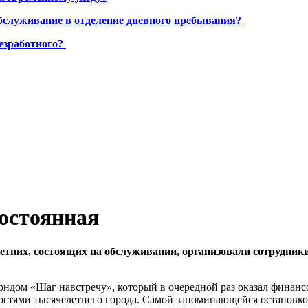
бслуживание в отделение дневного пребывания?
езработного?
остоянная
етних, состоящих на обслуживании, организовали сотрудник
ондом «Шаг навстречу», который в очередной раз оказал финан
тями тысячелетнего города. Самой запоминающейся остановкой 