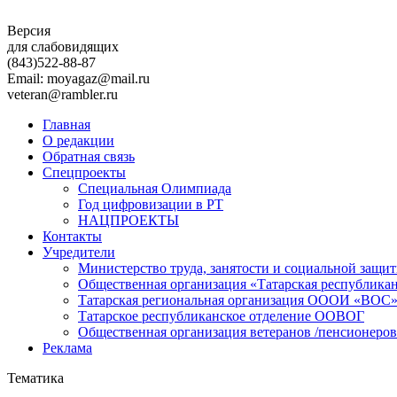
Версия
для слабовидящих
(843)
522-88-87
Email: moyagaz@mail.ru
veteran@rambler.ru
Главная
О редакции
Обратная связь
Спецпроекты
Специальная Олимпиада
Год цифровизации в РТ
НАЦПРОЕКТЫ
Контакты
Учредители
Министерство труда, занятости и социальной защи
Общественная организация «Татарская республика
Татарская региональная организация ОООИ «ВОС
Татарское республиканское отделение ООВОГ
Общественная организация ветеранов /пенсионеров
Реклама
Тематика