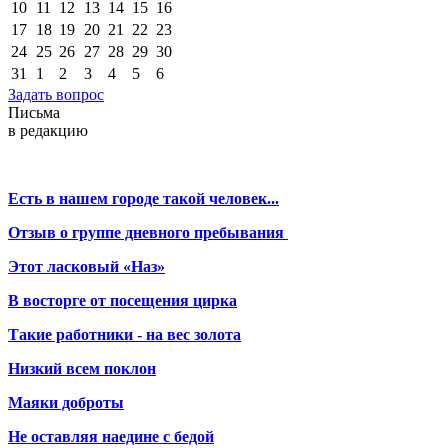
10
11
12
13
14
15
16
17
18
19
20
21
22
23
24
25
26
27
28
29
30
31
1
2
3
4
5
6
Задать вопрос
Письма
в редакцию
Есть в нашем городе такой человек...
Отзыв о группе дневного пребывания
Этот ласковый «Наз»
В восторге от посещения цирка
Такие работники - на вес золота
Низкий всем поклон
Маяки доброты
Не оставляя наедине с бедой