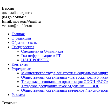
Версия
для слабовидящих
(843)
522-88-87
Email: moyagaz@mail.ru
veteran@rambler.ru
Главная
О редакции
Обратная связь
Спецпроекты
Специальная Олимпиада
Год цифровизации в РТ
НАЦПРОЕКТЫ
Контакты
Учредители
Министерство труда, занятости и социальной защи
Общественная организация «Татарская республика
Татарская региональная организация ОООИ «ВОС
Татарское республиканское отделение ООВОГ
Общественная организация ветеранов /пенсионеров
Реклама
Тематика