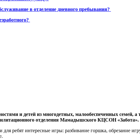
бслуживание в отделение дневного пребывания?
езработного?
стями и детей из многодетных, малообеспеченных семей, а т
еабилитационного отделения Мамадышского КЦСОН «Забота».
для ребят интересные игры: разбивание горшка, обрезание игруш
е.