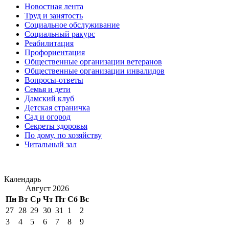
Новостная лента
Труд и занятость
Социальное обслуживание
Социальный ракурс
Реабилитация
Профориентация
Общественные организации ветеранов
Общественные организации инвалидов
Вопросы-ответы
Семья и дети
Дамский клуб
Детская страничка
Сад и огород
Секреты здоровья
По дому, по хозяйству
Читальный зал
Календарь
Август 2026
Пн
Вт
Ср
Чт
Пт
Сб
Вс
27
28
29
30
31
1
2
3
4
5
6
7
8
9