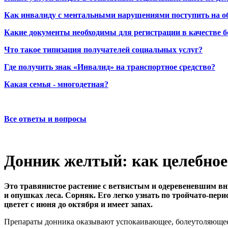
Как инвалиду с ментальными нарушениями поступить на о
Какие документы необходимы для регистрации в качестве б
Что такое типизация получателей социальных услуг?
Где получить знак «Инвалид» на транспортное средство?
Какая семья - многодетная?
Все ответы и вопросы
Донник желтый: как целебное 
Это травянистое растение с ветвистым и одеревеневшим вни
и опушках леса. Сорняк. Его легко узнать по тройчато-пер
цветет с июня до октября и имеет запах.
Препараты донника оказывают успокаивающее, болеутоляющее, 