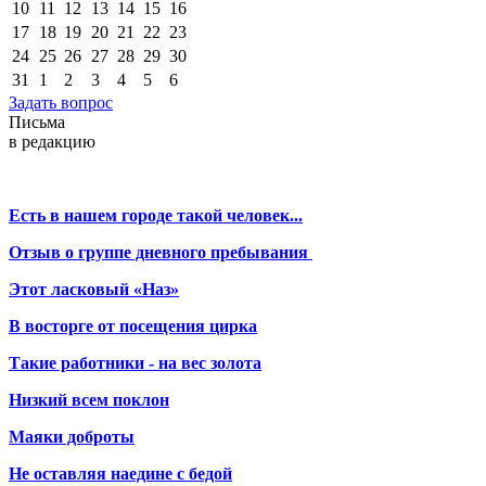
10
11
12
13
14
15
16
17
18
19
20
21
22
23
24
25
26
27
28
29
30
31
1
2
3
4
5
6
Задать вопрос
Письма
в редакцию
Есть в нашем городе такой человек...
Отзыв о группе дневного пребывания
Этот ласковый «Наз»
В восторге от посещения цирка
Такие работники - на вес золота
Низкий всем поклон
Маяки доброты
Не оставляя наедине с бедой