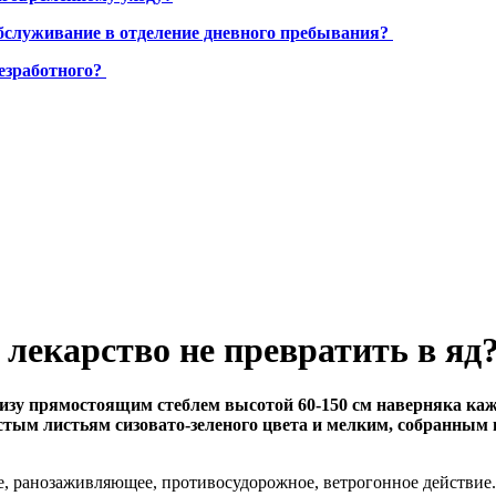
бслуживание в отделение дневного пребывания?
езработного?
лекарство не превратить в яд
зу прямостоящим стеблем высотой 60-150 см наверняка кажды
истым листьям сизовато-зеленого цвета и мелким, собранным
ранозаживляющее, противосудорожное, ветрогонное действие. Р