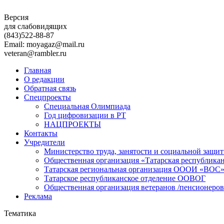
Версия
для слабовидящих
(843)
522-88-87
Email: moyagaz@mail.ru
veteran@rambler.ru
Главная
О редакции
Обратная связь
Спецпроекты
Специальная Олимпиада
Год цифровизации в РТ
НАЦПРОЕКТЫ
Контакты
Учредители
Министерство труда, занятости и социальной защи
Общественная организация «Татарская республика
Татарская региональная организация ОООИ «ВОС
Татарское республиканское отделение ООВОГ
Общественная организация ветеранов /пенсионеров
Реклама
Тематика