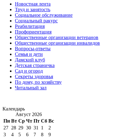
Новостная лента
Труд и занятость
Социальное обслуживание
Социальный ракурс
Реабилитация
Профориентация
Общественные организации ветеранов
Общественные организации инвалидов
Вопросы-ответы
Семья и дети
Дамский клуб
Детская страничка
Сад и огород
Секреты здоровья
По дому, по хозяйству
Читальный зал
Календарь
Август 2026
Пн
Вт
Ср
Чт
Пт
Сб
Вс
27
28
29
30
31
1
2
3
4
5
6
7
8
9