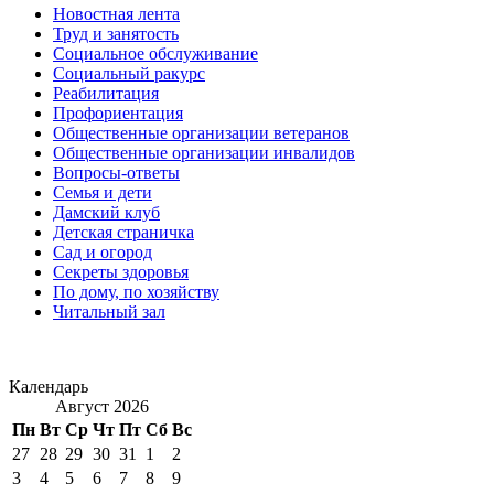
Новостная лента
Труд и занятость
Социальное обслуживание
Социальный ракурс
Реабилитация
Профориентация
Общественные организации ветеранов
Общественные организации инвалидов
Вопросы-ответы
Семья и дети
Дамский клуб
Детская страничка
Сад и огород
Секреты здоровья
По дому, по хозяйству
Читальный зал
Календарь
Август 2026
Пн
Вт
Ср
Чт
Пт
Сб
Вс
27
28
29
30
31
1
2
3
4
5
6
7
8
9