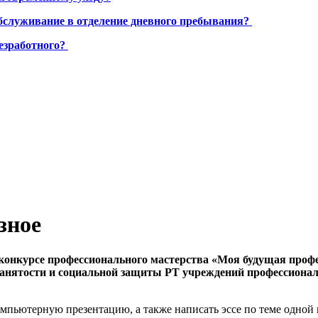
бслуживание в отделение дневного пребывания?
езработного?
зное
конкурсе профессионального мас­терства «Моя будущая проф
анятости и социальной защиты РТ учреждений профессиональ
омпьютерную презентацию, а также написать эссе по теме одной