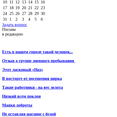
10
11
12
13
14
15
16
17
18
19
20
21
22
23
24
25
26
27
28
29
30
31
1
2
3
4
5
6
Задать вопрос
Письма
в редакцию
Есть в нашем городе такой человек...
Отзыв о группе дневного пребывания
Этот ласковый «Наз»
В восторге от посещения цирка
Такие работники - на вес золота
Низкий всем поклон
Маяки доброты
Не оставляя наедине с бедой