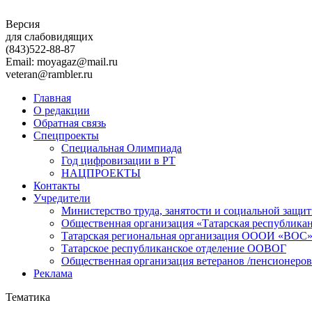
Версия
для слабовидящих
(843)
522-88-87
Email: moyagaz@mail.ru
veteran@rambler.ru
Главная
О редакции
Обратная связь
Спецпроекты
Специальная Олимпиада
Год цифровизации в РТ
НАЦПРОЕКТЫ
Контакты
Учредители
Министерство труда, занятости и социальной защи
Общественная организация «Татарская республика
Татарская региональная организация ОООИ «ВОС
Татарское республиканское отделение ООВОГ
Общественная организация ветеранов /пенсионеров
Реклама
Тематика