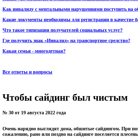
Как инвалиду с ментальными нарушениями поступить на о
Какие документы необходимы для регистрации в качестве б
Что такое типизация получателей социальных услуг?
Где получить знак «Инвалид» на транспортное средство?
Какая семья - многодетная?
Все ответы и вопросы
Чтобы сайдинг был чистым
№ 30 от 19 августа 2022 года
Очень нарядно выглядят дома, обшитые сайдингом. При помо
сожалению, рано или поздно на сайдинге поселяется плесен