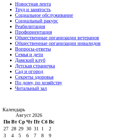
Новостная лента
Труд и занятость
Социальное обслуживание
Социальный ракурс
Реабилитация
Профориентация
Общественные организации ветеранов
Общественные организации инвалидов
Вопросы-ответы
Семья и дети
Дамский клуб
Детская страничка
Сад и огород
Секреты здоровья
По дому, по хозяйству
Читальный зал
Календарь
Август 2026
Пн
Вт
Ср
Чт
Пт
Сб
Вс
27
28
29
30
31
1
2
3
4
5
6
7
8
9