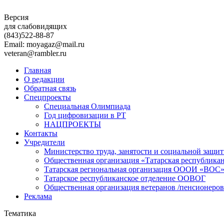
Версия
для слабовидящих
(843)
522-88-87
Email: moyagaz@mail.ru
veteran@rambler.ru
Главная
О редакции
Обратная связь
Спецпроекты
Специальная Олимпиада
Год цифровизации в РТ
НАЦПРОЕКТЫ
Контакты
Учредители
Министерство труда, занятости и социальной защи
Общественная организация «Татарская республика
Татарская региональная организация ОООИ «ВОС
Татарское республиканское отделение ООВОГ
Общественная организация ветеранов /пенсионеров
Реклама
Тематика