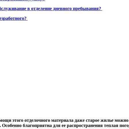
бслуживание в отделение дневного пребывания?
езработного?
щи этого отделочного материала даже старое жилье можно пр
ь. Особенно благоприятна для ее распространения теплая по