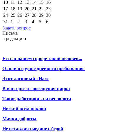
10
11
12
13
14
15
16
17
18
19
20
21
22
23
24
25
26
27
28
29
30
31
1
2
3
4
5
6
Задать вопрос
Письма
в редакцию
Есть в нашем городе такой человек...
Отзыв о группе дневного пребывания
Этот ласковый «Наз»
В восторге от посещения цирка
Такие работники - на вес золота
Низкий всем поклон
Маяки доброты
Не оставляя наедине с бедой