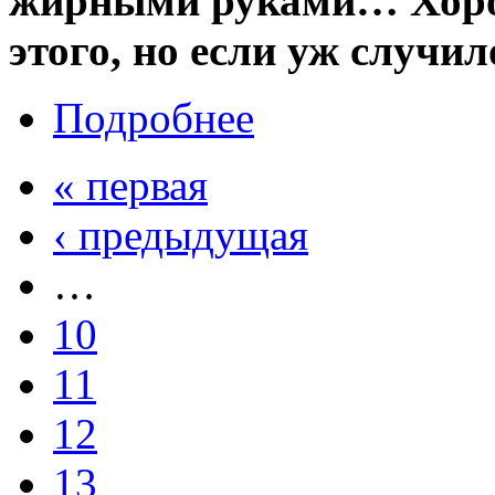
жирными руками… Хорош
этого, но если уж случи
Подробнее
« первая
‹ предыдущая
…
10
11
12
13