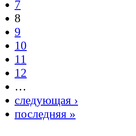
7
8
9
10
11
12
…
следующая ›
последняя »