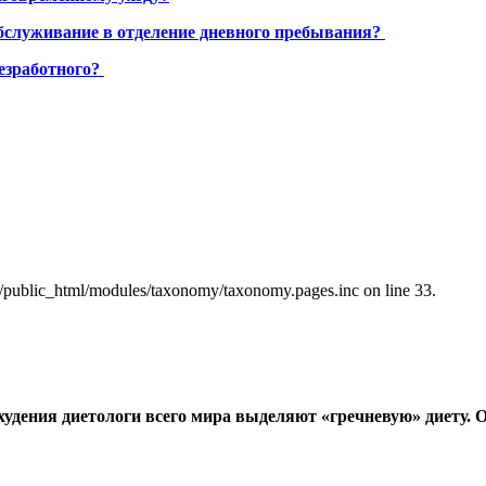
бслуживание в отделение дневного пребывания?
езработного?
a/public_html/modules/taxonomy/taxonomy.pages.inc on line 33.
дения диетологи всего мира выделяют «гречневую» диету. Осн