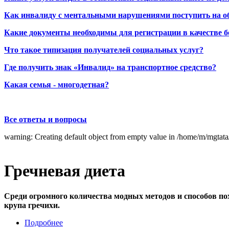
Как инвалиду с ментальными нарушениями поступить на о
Какие документы необходимы для регистрации в качестве б
Что такое типизация получателей социальных услуг?
Где получить знак «Инвалид» на транспортное средство?
Какая семья - многодетная?
Все ответы и вопросы
warning: Creating default object from empty value in /home/m/mgtat
Гречневая диета
Среди огромного количества модных методов и способов поху
крупа гречихи.
Подробнее