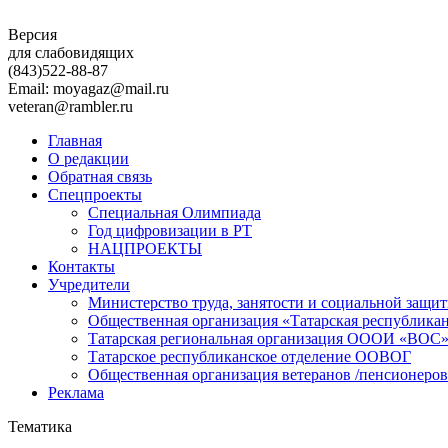
Версия
для слабовидящих
(843)
522-88-87
Email: moyagaz@mail.ru
veteran@rambler.ru
Главная
О редакции
Обратная связь
Спецпроекты
Специальная Олимпиада
Год цифровизации в РТ
НАЦПРОЕКТЫ
Контакты
Учредители
Министерство труда, занятости и социальной защи
Общественная организация «Татарская республика
Татарская региональная организация ОООИ «ВОС
Татарское республиканское отделение ООВОГ
Общественная организация ветеранов /пенсионеров
Реклама
Тематика