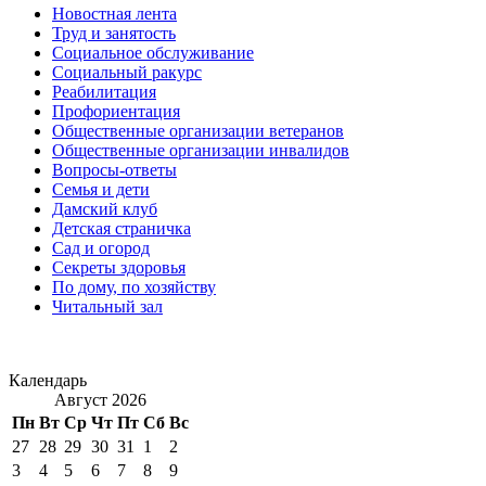
Новостная лента
Труд и занятость
Социальное обслуживание
Социальный ракурс
Реабилитация
Профориентация
Общественные организации ветеранов
Общественные организации инвалидов
Вопросы-ответы
Семья и дети
Дамский клуб
Детская страничка
Сад и огород
Секреты здоровья
По дому, по хозяйству
Читальный зал
Календарь
Август 2026
Пн
Вт
Ср
Чт
Пт
Сб
Вс
27
28
29
30
31
1
2
3
4
5
6
7
8
9