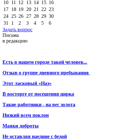
10
11
12
13
14
15
16
17
18
19
20
21
22
23
24
25
26
27
28
29
30
31
1
2
3
4
5
6
Задать вопрос
Письма
в редакцию
Есть в нашем городе такой человек...
Отзыв о группе дневного пребывания
Этот ласковый «Наз»
В восторге от посещения цирка
Такие работники - на вес золота
Низкий всем поклон
Маяки доброты
Не оставляя наедине с бедой