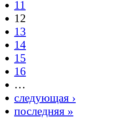
11
12
13
14
15
16
…
следующая ›
последняя »